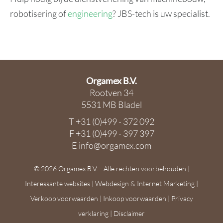
robotisering of
engineering
? JBS-tech is uw specialist.
Orgamex B.V.
Rootven 34
5531 MB Bladel
T
+31 (0)499 - 372 092
F +31 (0)499 - 397 397
E info@orgamex.com
© 2026 Orgamex B.V. - Alle rechten voorbehouden |
Interessante websites
|
Webdesign & Internet Marketing
|
Verkoop voorwaarden
|
Inkoop voorwaarden
|
Privacy
verklaring
|
Disclaimer