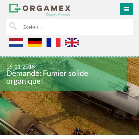
ACCUEIL
16-11-2018
Demandé: Fumier solide
organique!
À PROPOS DE NOUS
PRODUITS
SÉPARATION DU FUMIER
ÉCOULEMENT DU FUMIER