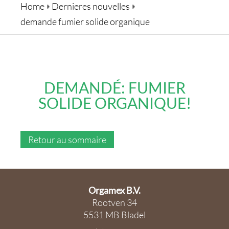
DERNIÈRES NOUVELLES
Home
Dernieres nouvelles
demande fumier solide organique
CONTACT
DEMANDÉ: FUMIER
SOLIDE ORGANIQUE!
Retour au sommaire
Orgamex B.V.
Rootven 34
5531 MB Bladel